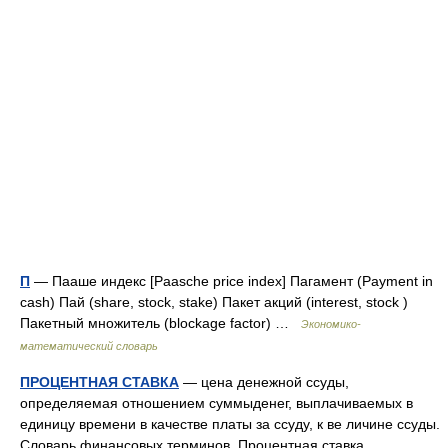
П
— Пааше индекс [Paasche price index] Пагамент (Payment in
cash) Пай (share, stock, stake) Пакет акций (interest, stock )
Пакетный множитель (blockage factor) …
Экономико-
математический словарь
ПРОЦЕНТНАЯ СТАВКА
— цена денежной ссуды,
определяемая отношением суммыденег, выплачиваемых в
единицу времени в качестве платы за ссуду, к ве личине ссуды.
Словарь финансовых терминов. Процентная ставка